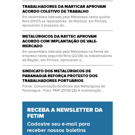
TRABALHADORES DA MARTICAR APROVAM
ACORDO COLETIVO DE TRABALHO
Em assembleia liderada pelo Metalrepa nesta quarta-
feira (01/07) os reparadores da Marticar, em Pinhais,
aprovaram a proposta do...
METALÚRGICOS DA RAYTEC APROVAM
ACORDO COM IMPLANTAÇÃO DE VALE-
MERCADO
Em assembleia liderada pelo Metalrepa na frente da
empresa nesta segunda-feira (22/06) os trabalhadores
da Raytec, em Pinhais, aprovaram a...
SINDICATO DOS METALÚRGICOS DE
PARANAGUÁ REFORÇA PROTESTO DOS
TRABALHADORES PORTUÁRIOS
Fonte: Comunicação/Sindicato dos Metlúrgicos de
Paranaguá - Foto: PMP (21/05/26) A mobilização...
RECEBA A NEWSLETTER DA
FETIM
Cadastre seu
e-mail
para
receber nossos boletins