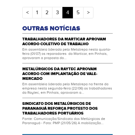
(atual)
<
1
2
3
4
5
>
OUTRAS NOTÍCIAS
TRABALHADORES DA MARTICAR APROVAM
ACORDO COLETIVO DE TRABALHO
Em assembleia liderada pelo Metalrepa nesta quarta-
feira (01/07) os reparadores da Marticar, em Pinhais,
aprovaram a proposta do...
METALÚRGICOS DA RAYTEC APROVAM
ACORDO COM IMPLANTAÇÃO DE VALE-
MERCADO
Em assembleia liderada pelo Metalrepa na frente da
empresa nesta segunda-feira (22/06) os trabalhadores
da Raytec, em Pinhais, aprovaram a...
SINDICATO DOS METALÚRGICOS DE
PARANAGUÁ REFORÇA PROTESTO DOS
TRABALHADORES PORTUÁRIOS
Fonte: Comunicação/Sindicato dos Metlúrgicos de
Paranaguá - Foto: PMP (21/05/26) A mobilização...