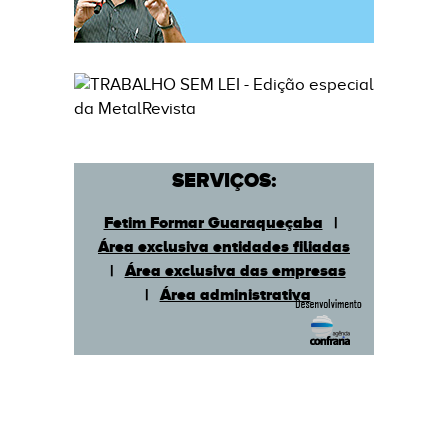
SERVIÇOS:
Fetim Formar Guaraqueçaba
|
Área exclusiva entidades filiadas
|
Área exclusiva das empresas
|
Área administrativa