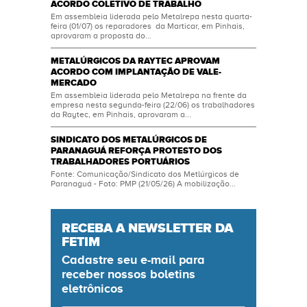
ACORDO COLETIVO DE TRABALHO
Em assembleia liderada pelo Metalrepa nesta quarta-
feira (01/07) os reparadores da Marticar, em Pinhais,
aprovaram a proposta do...
METALÚRGICOS DA RAYTEC APROVAM
ACORDO COM IMPLANTAÇÃO DE VALE-
MERCADO
Em assembleia liderada pelo Metalrepa na frente da
empresa nesta segunda-feira (22/06) os trabalhadores
da Raytec, em Pinhais, aprovaram a...
SINDICATO DOS METALÚRGICOS DE
PARANAGUÁ REFORÇA PROTESTO DOS
TRABALHADORES PORTUÁRIOS
Fonte: Comunicação/Sindicato dos Metlúrgicos de
Paranaguá - Foto: PMP (21/05/26) A mobilização...
RECEBA A NEWSLETTER DA
FETIM
Cadastre seu
e-mail
para
receber nossos boletins
eletrônicos