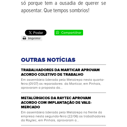
só porque tem a ousadia de querer se
aposentar. Que tempos sombrios!
Compartilhar
Imprimir
OUTRAS NOTÍCIAS
TRABALHADORES DA MARTICAR APROVAM
ACORDO COLETIVO DE TRABALHO
Em assembleia liderada pelo Metalrepa nesta quarta-
feira (01/07) os reparadores da Marticar, em Pinhais,
aprovaram a proposta do...
METALÚRGICOS DA RAYTEC APROVAM
ACORDO COM IMPLANTAÇÃO DE VALE-
MERCADO
Em assembleia liderada pelo Metalrepa na frente da
empresa nesta segunda-feira (22/06) os trabalhadores
da Raytec, em Pinhais, aprovaram a...