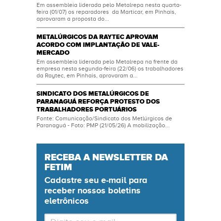
Em assembleia liderada pelo Metalrepa nesta quarta-
feira (01/07) os reparadores da Marticar, em Pinhais,
aprovaram a proposta do...
METALÚRGICOS DA RAYTEC APROVAM
ACORDO COM IMPLANTAÇÃO DE VALE-
MERCADO
Em assembleia liderada pelo Metalrepa na frente da
empresa nesta segunda-feira (22/06) os trabalhadores
da Raytec, em Pinhais, aprovaram a...
SINDICATO DOS METALÚRGICOS DE
PARANAGUÁ REFORÇA PROTESTO DOS
TRABALHADORES PORTUÁRIOS
Fonte: Comunicação/Sindicato dos Metlúrgicos de
Paranaguá - Foto: PMP (21/05/26) A mobilização...
RECEBA A NEWSLETTER DA
FETIM
Cadastre seu
e-mail
para
receber nossos boletins
eletrônicos