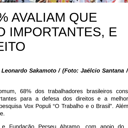
0% AVALIAM QUE
O IMPORTANTES, E
EITO
 Leonardo Sakamoto / (Foto: Jaélcio Santana 
, 68% dos trabalhadores brasileiros cons
rtantes para a defesa dos direitos e a melho
esquisa Vox Populi “O Trabalho e o Brasil”. Além
e.
 e Fundação Perseu Abramo, com apoio do 