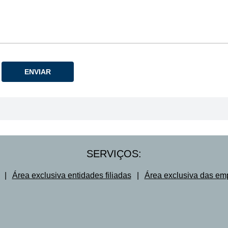
ENVIAR
SERVIÇOS:
|
Área exclusiva entidades filiadas
|
Área exclusiva das em