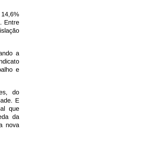
, 14,6%
. Entre
islação
gando a
ndicato
balho e
es, do
dade. E
cal que
eda da
ma nova