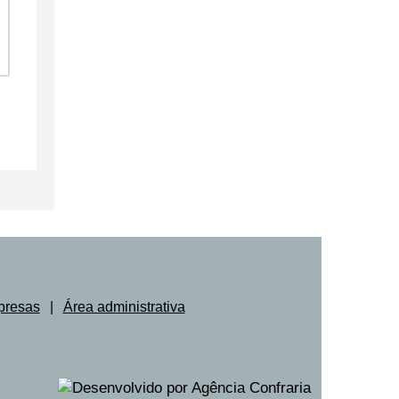
presas
|
Área administrativa