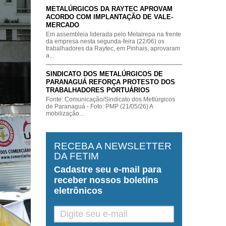
METALÚRGICOS DA RAYTEC APROVAM
ACORDO COM IMPLANTAÇÃO DE VALE-
MERCADO
Em assembleia liderada pelo Metalrepa na frente
da empresa nesta segunda-feira (22/06) os
trabalhadores da Raytec, em Pinhais, aprovaram
a...
SINDICATO DOS METALÚRGICOS DE
PARANAGUÁ REFORÇA PROTESTO DOS
TRABALHADORES PORTUÁRIOS
Fonte: Comunicação/Sindicato dos Metlúrgicos
de Paranaguá - Foto: PMP (21/05/26) A
mobilização...
RECEBA A NEWSLETTER
DA FETIM
Cadastre seu
e-mail
para
receber nossos boletins
eletrônicos