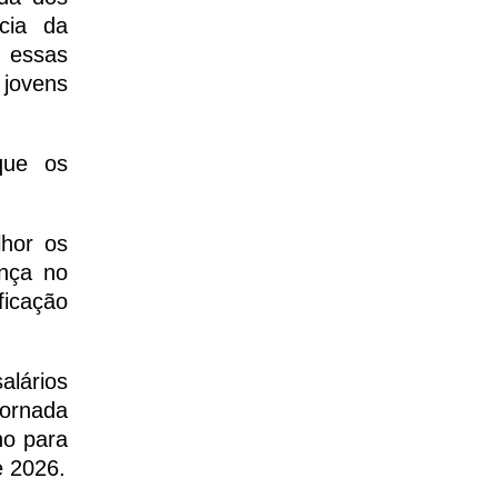
cia da
 essas
 jovens
que os
lhor os
ença no
ficação
lários
jornada
ho para
e 2026.