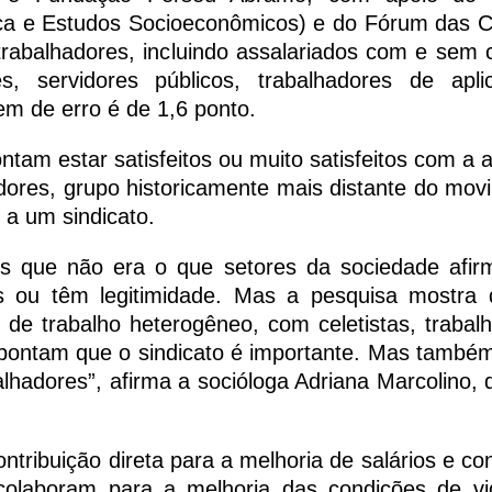
tica e Estudos Socioeconômicos) e do Fórum das C
trabalhadores, incluindo assalariados com e sem c
 servidores públicos, trabalhadores de aplic
 de erro é de 1,6 ponto.
tam estar satisfeitos ou muito satisfeitos com a 
ores, grupo historicamente mais distante do mov
 a um sindicato.
 que não era o que setores da sociedade afir
os ou têm legitimidade. Mas a pesquisa mostra
de trabalho heterogêneo, com celetistas, trabal
apontam que o sindicato é importante. Mas també
lhadores”, afirma a socióloga Adriana Marcolino, d
ntribuição direta para a melhoria de salários e co
colaboram para a melhoria das condições de v