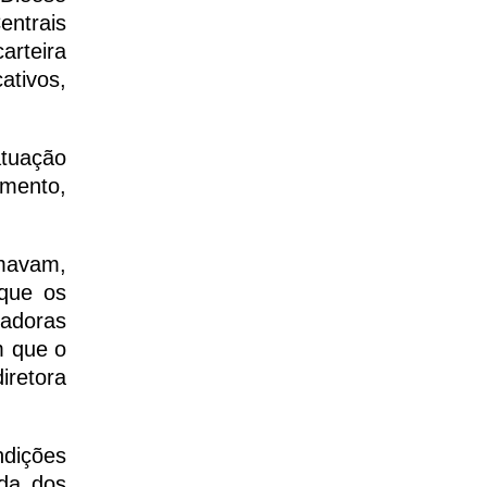
entrais
arteira
ativos,
atuação
imento,
mavam,
 que os
hadoras
m que o
iretora
ndições
ida dos