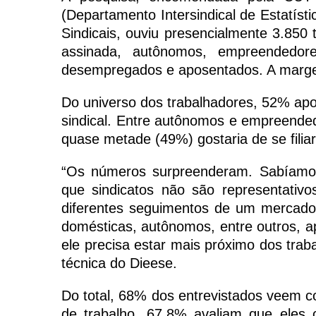
(Departamento Intersindical de Estatís
Sindicais, ouviu presencialmente 3.850 
assinada, autônomos, empreendedores,
desempregados e aposentados. A margem
Do universo dos trabalhadores, 52% apon
sindical. Entre autônomos e empreended
quase metade (49%) gostaria de se filiar
“Os números surpreenderam. Sabíamos
que sindicatos não são representativ
diferentes seguimentos de um mercado 
domésticas, autônomos, entre outros, 
ele precisa estar mais próximo dos traba
técnica do Dieese.
Do total, 68% dos entrevistados veem co
de trabalho, 67,8% avaliam que eles 