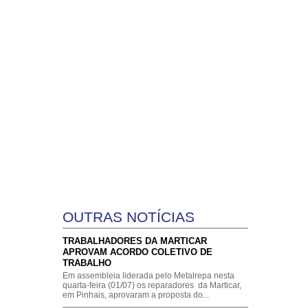
ENÇÕES E ACORDOS COLETIVOS
CONTATO
A DE FÉRIAS
ENVIAR ARQUIVOS
IMPRENSA
OUTRAS NOTÍCIAS
TRABALHADORES DA MARTICAR
APROVAM ACORDO COLETIVO DE
TRABALHO
Em assembleia liderada pelo Metalrepa nesta
quarta-feira (01/07) os reparadores da Marticar,
em Pinhais, aprovaram a proposta do...