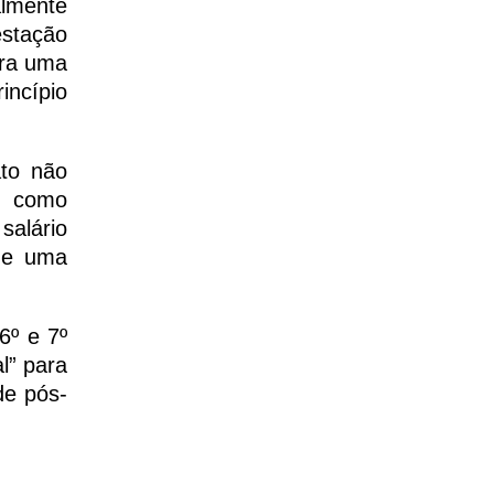
almente
estação
ara uma
incípio
ato não
ns como
alário
 de uma
6º e 7º
l” para
de pós-