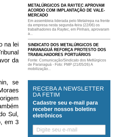
METALÚRGICOS DA RAYTEC APROVAM
ACORDO COM IMPLANTAÇÃO DE VALE-
MERCADO
Em assembleia liderada pelo Metalrepa na frente
da empresa nesta segunda-feira (22/06) os
trabalhadores da Raytec, em Pinhais, aprovaram
a...
 na lei
SINDICATO DOS METALÚRGICOS DE
PARANAGUÁ REFORÇA PROTESTO DOS
ribunal
TRABALHADORES PORTUÁRIOS
avor da
Fonte: Comunicação/Sindicato dos Metlúrgicos
de Paranaguá - Foto: PMP (21/05/26) A
mobilização...
hin, se
RECEBA A NEWSLETTER
 Moraes
DA FETIM
origem
Cadastre seu
e-mail
para
 também
receber nossos boletins
do Sul,
eletrônicos
o, em 3