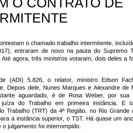
M O CONTRATO DE
ERMITENTE
testam o chamado trabalho intermitente, incluído
 2017), entraram de novo na pauta do Supremo T
Até agora, três ministros votaram, dois deles a f
ade (ADI) 5.826, o relator, ministro Edson Fac
ente. Depois dele, Nunes Marques e Alexandre de
astante aguardado, é de Rosa Weber, por sua 
i juíza do Trabalho em primeira instância. E
do Trabalho (TRT) da 4ª Região, no Rio Grande 
para a instância superior, o TST. Há quase um an
o julgamento foi interrompido.