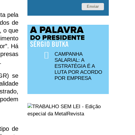
Enviar
ta pela
ados de
, o que
rimento
or”. Há
mpresas
CAMPANHA
SALARIAL: A
.
ESTRATÉGIA É A
LUTA POR ACORDO
PGR) se
POR EMPRESA
alidade
strado,
s podem
tipo de