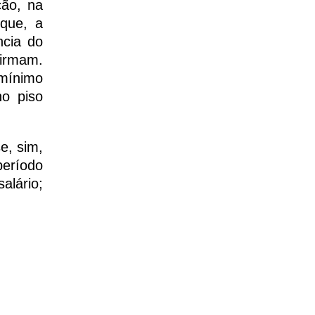
ção, na
rque, a
ncia do
firmam.
mínimo
o piso
e, sim,
período
alário;