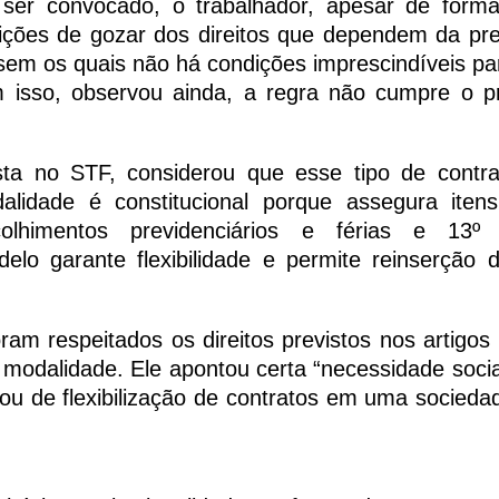
 ser convocado, o trabalhador, apesar de form
dições de gozar dos direitos que dependem da pr
sem os quais não há condições imprescindíveis p
m isso, observou ainda, a regra não cumpre o pr
ta no STF, considerou que esse tipo de contr
alidade é constitucional porque assegura ite
lhimentos previdenciários e férias e 13º s
delo garante flexibilidade e permite reinserção
m respeitados os direitos previstos nos artigos 
 modalidade. Ele apontou certa “necessidade socia
mou de flexibilização de contratos em uma socieda