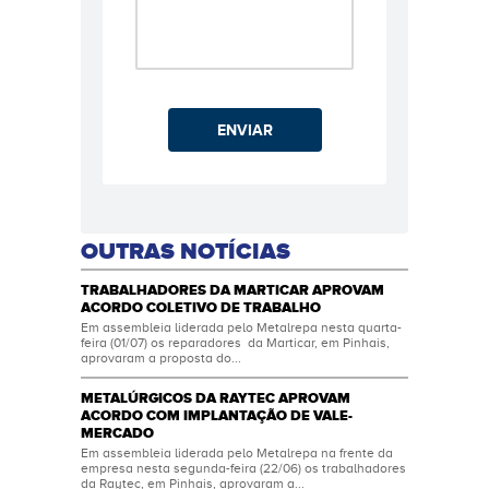
ENVIAR
OUTRAS NOTÍCIAS
TRABALHADORES DA MARTICAR APROVAM
ACORDO COLETIVO DE TRABALHO
Em assembleia liderada pelo Metalrepa nesta quarta-
feira (01/07) os reparadores da Marticar, em Pinhais,
aprovaram a proposta do...
METALÚRGICOS DA RAYTEC APROVAM
ACORDO COM IMPLANTAÇÃO DE VALE-
MERCADO
Em assembleia liderada pelo Metalrepa na frente da
empresa nesta segunda-feira (22/06) os trabalhadores
da Raytec, em Pinhais, aprovaram a...