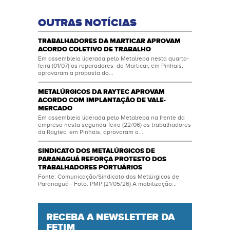
OUTRAS NOTÍCIAS
TRABALHADORES DA MARTICAR APROVAM
ACORDO COLETIVO DE TRABALHO
Em assembleia liderada pelo Metalrepa nesta quarta-
feira (01/07) os reparadores da Marticar, em Pinhais,
aprovaram a proposta do...
METALÚRGICOS DA RAYTEC APROVAM
ACORDO COM IMPLANTAÇÃO DE VALE-
MERCADO
Em assembleia liderada pelo Metalrepa na frente da
empresa nesta segunda-feira (22/06) os trabalhadores
da Raytec, em Pinhais, aprovaram a...
SINDICATO DOS METALÚRGICOS DE
PARANAGUÁ REFORÇA PROTESTO DOS
TRABALHADORES PORTUÁRIOS
Fonte: Comunicação/Sindicato dos Metlúrgicos de
Paranaguá - Foto: PMP (21/05/26) A mobilização...
RECEBA A NEWSLETTER DA
FETIM